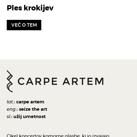
Ples krokijev
VEČ O TEM
lat.
: carpe artem
eng.
: seize the art
sl.
: užij umetnost
Cikel koncertov komorne glasbe, ki jo izvajajo